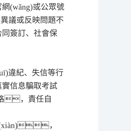
wǎng)或公眾號
示無異議或反映問題不
合同簽訂、社會保
uī)違紀、失信等行
真實信息騙取考試
資格，責任自
xiàn)，