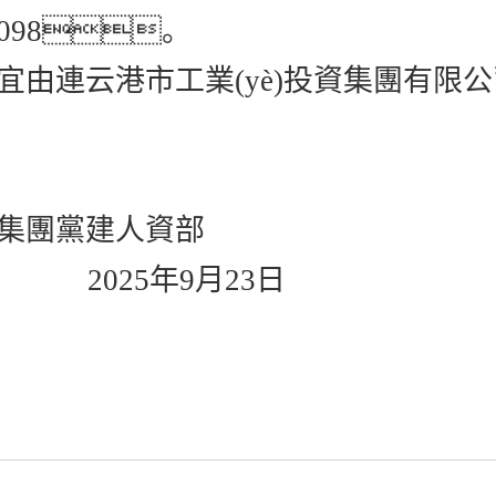
91098。
宜由連云港市工業(yè)投資集團有限
集團黨建人資部
5年9月23日