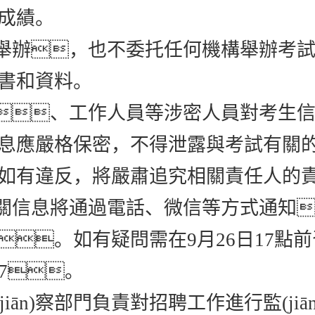
和成績。
不舉辦，也不委托任何機構舉辦考
書和資料。
、工作人員等涉密人員對考生
息應嚴格保密，不得泄露與考試有關的任
如有違反，將嚴肅追究相關責任人的
相關信息將通過電話、微信等方式通知
。如有疑問需在9月26日17點前咨詢
477。
jiān)察部門負責對招聘工作進行監(jiān)