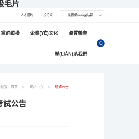
级毛片
人才招聘
工投招采
集團網(wǎng)站群
黨群縱橫
企業(YÈ)文化
資質榮譽
聯(LIÁN)系我們
的位置：
首頁
資訊中心
通知公告
考試公告