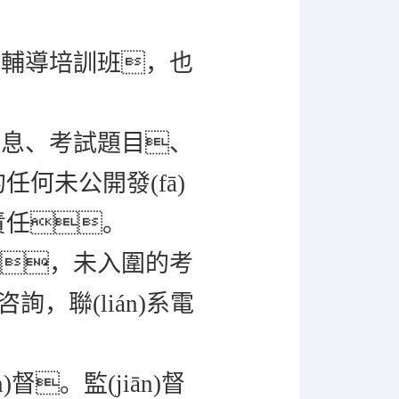
試輔導培訓班，也
信息、考試題目、
何未公開發(fā)
責任。
，未入圍的考
，聯(lián)系電
督。監(jiān)督