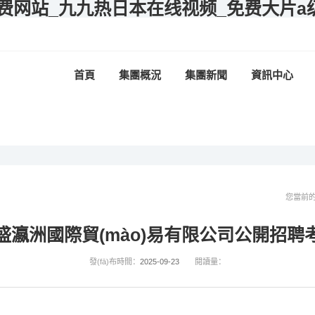
费网站_九九热日本在线视频_免费大片a
首頁
集團概況
集團新聞
資訊中心
您當前
盛瀛洲國際貿(mào)易有限公司公開招聘
發(fā)布時間：
2025-09-23
閱讀量：