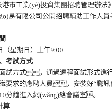
連云港市工業(yè)投資集團招聘管理辦法》，
mào)易有限公司公開招聘輔助工作人
間
8日（星期日）上午9:00
、考試方式
面試方式，通過遠程面試形式進
職要求的應聘人員，安裝好
“騰訊
0分鐘進入網(wǎng)絡會議室。
計算