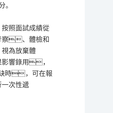
0分
。
，按照面試成績從
考察、體檢和
，視為放棄體
果影響錄用，
空缺時，
可在報
行一次性遞