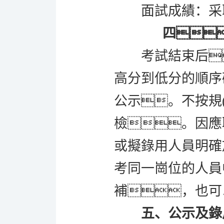
面試成績：
采
四
考試結束后
高分到低分的順序
公示。不按規
檢。因應
或擬錄用人員明確放
考同一崗位的人員
補，也可
五、公示及錄