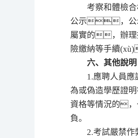
考察和體檢合
公示，公
屬實的，辦理
險繳納等手續(xù)
六、其他說明
1.應聘人員應
為或偽造學歷證明
資格等情況的，一
負。
2.考試嚴禁作弊