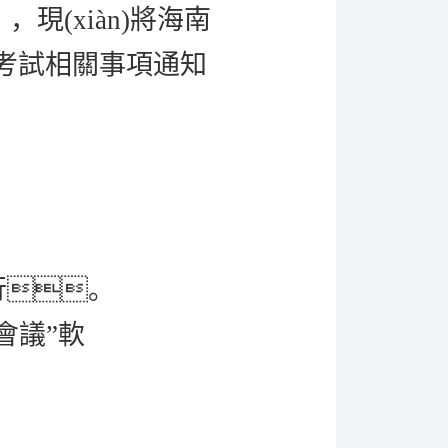
現(xiàn)將海南
員考試相關事項通知
行。
會議”軟