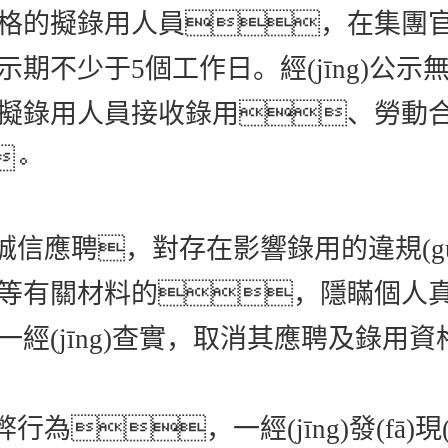
格的擬錄用人員，在集團官網(
示期不少于
5個工作日。經(jīng)公
擬錄用人員接收錄用、勞動
。
誠信應聘，對存在影響錄用的違規(g
等有關材料的，隱瞞個人
經(jīng)查實，取消其應聘及錄用
行為，一經(jīng)發(fā)現(